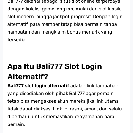
Bali777 dikenal sebagai situs slot online terpercaya
dengan koleksi game lengkap, mulai dari slot klasik,
slot modern, hingga jackpot progresif. Dengan login
alternatif, para member tetap bisa bermain tanpa
hambatan dan mengklaim bonus menarik yang
tersedia.
Apa Itu Bali777 Slot Login
Alternatif?
Bali777 slot login alternatif
adalah link tambahan
yang disediakan oleh pihak Bali777 agar pemain
tetap bisa mengakses akun mereka jika link utama
tidak dapat diakses. Link ini resmi, aman, dan selalu
diperbarui untuk memastikan kenyamanan para
pemain.