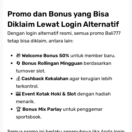
Promo dan Bonus yang Bisa
Diklaim Lewat Login Alternatif
Dengan login alternatif resmi, semua promo Bali777
tetap bisa diklaim, antara lain:
🎁
Welcome Bonus 50%
untuk member baru.
🔄
Bonus Rollingan Mingguan
berdasarkan
turnover slot.
💰
Cashback Kekalahan
agar kerugian lebih
terkontrol.
🎰
Event Kotak Hoki & Slot
dengan hadiah
menarik.
🏆
Bonus Mix Parlay
untuk penggemar
sportsbook.
Semua promo ini berlaku sepenuhnya jika Anda login