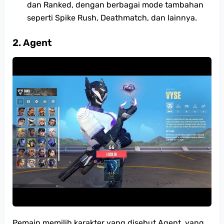
dan Ranked, dengan berbagai mode tambahan
seperti Spike Rush, Deathmatch, dan lainnya.
2. Agent
Pemain memilih karakter yang disebut Agent, yang