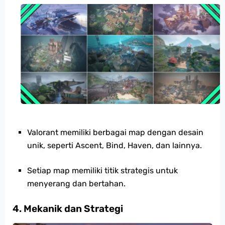
Valorant memiliki berbagai map dengan desain
unik, seperti Ascent, Bind, Haven, dan lainnya.
Setiap map memiliki titik strategis untuk
menyerang dan bertahan.
4. Mekanik dan Strategi