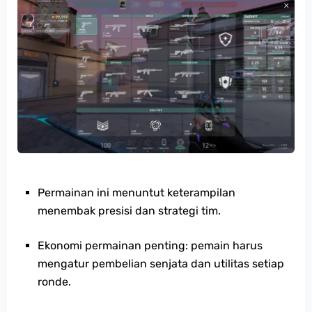
Permainan ini menuntut keterampilan
menembak presisi dan strategi tim.
Ekonomi permainan penting: pemain harus
mengatur pembelian senjata dan utilitas setiap
ronde.