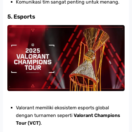
Komunikasi tim sangat penting untuk menang.
5. Esports
Valorant memiliki ekosistem esports global
dengan turnamen seperti
Valorant Champions
Tour (VCT)
.