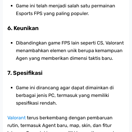
Game ini telah menjadi salah satu permainan
Esports FPS yang paling populer.
6. Keunikan
Dibandingkan game FPS lain seperti CS, Valorant
menambahkan elemen unik berupa kemampuan
Agen yang memberikan dimensi taktis baru.
7. Spesifikasi
Game ini dirancang agar dapat dimainkan di
berbagai jenis PC, termasuk yang memiliki
spesifikasi rendah.
Valorant
terus berkembang dengan pembaruan
rutin, termasuk Agent baru, map, skin, dan fitur