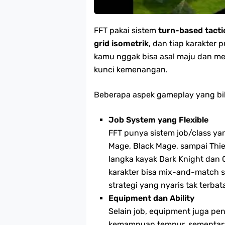
FFT pakai sistem
turn-based tacti
grid isometrik
, dan tiap karakter
kamu nggak bisa asal maju dan meny
kunci kemenangan.
Beberapa aspek gameplay yang bik
Job System yang Flexible
FFT punya sistem job/class yan
Mage, Black Mage, sampai Thie
langka kayak Dark Knight dan O
karakter bisa mix-and-match sk
strategi yang nyaris tak terbat
Equipment dan Ability
Selain job, equipment juga pen
kemampuan tempur, sementara a