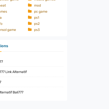
heat
mod
ps5
ames
pc game
skin
a
ps1
fo
ps2
onsol game
ps3
tions
77
77 Link Alternatif
7
lternatif Bali777