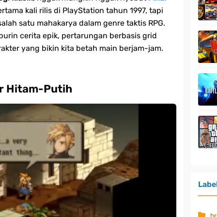
rtama kali rilis di PlayStation tahun 1997, tapi
alah satu mahakarya dalam genre taktis RPG.
rin cerita epik, pertarungan berbasis grid
akter yang bikin kita betah main berjam-jam.
r Hitam-Putih
Labe
b