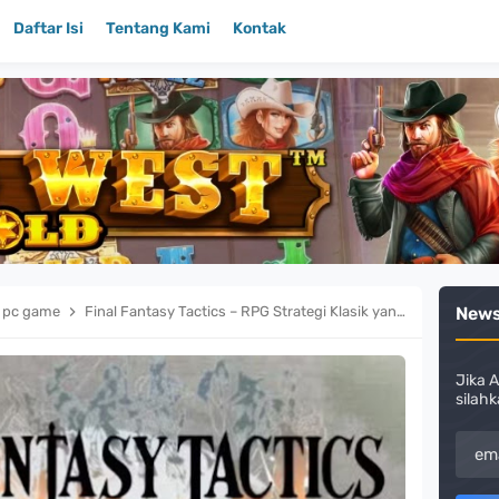
Daftar Isi
Tentang Kami
Kontak
pc game
Final Fantasy Tactics – RPG Strategi Klasik yang Tak Pernah Mati
News
Jika A
silahk