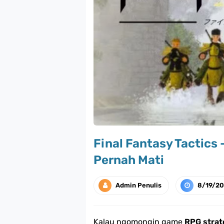
Final Fantasy Tactics 
Pernah Mati
Admin Penulis
8/19/2
Kalau ngomongin game
RPG strate