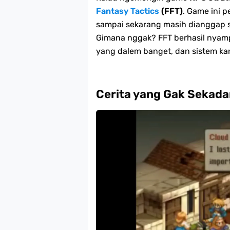
Fantasy Tactics
(FFT)
. Game ini pe
sampai sekarang masih dianggap s
Gimana nggak? FFT berhasil nyampu
yang dalem banget, dan sistem kar
Cerita yang Gak Sekada