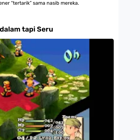
bener “tertarik” sama nasib mereka.
dalam tapi Seru