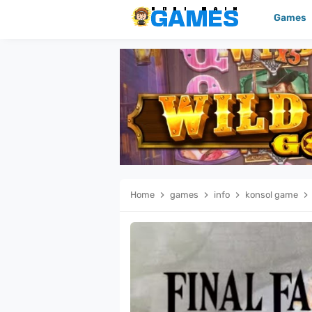
Games
Home
games
info
konsol game