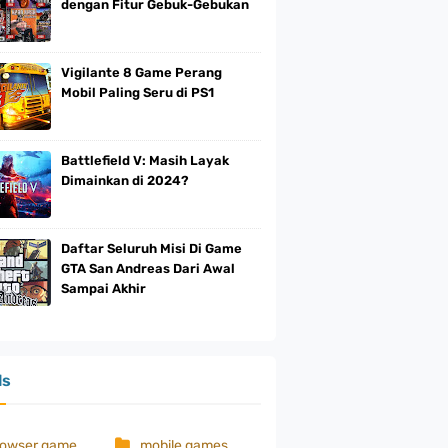
dengan Fitur Gebuk-Gebukan
Vigilante 8 Game Perang
Mobil Paling Seru di PS1
Battlefield V: Masih Layak
Dimainkan di 2024?
Daftar Seluruh Misi Di Game
GTA San Andreas Dari Awal
Sampai Akhir
ls
rowser game
mobile games
ps4