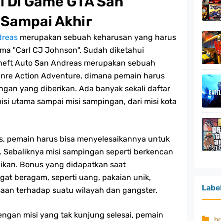
si Di Game GTA San
 Sampai Akhir
dreas
merupakan sebuah keharusan yang harus
tama "Carl CJ Johnson". Sudah diketahui
eft Auto San Andreas merupakan sebuah
nre Action Adventure, dimana pemain harus
ngan yang diberikan. Ada banyak sekali daftar
isi utama sampai misi sampingan, dari misi kota
s, pemain harus bisa menyelesaikannya untuk
. Sebaliknya misi sampingan seperti berkencan
aikan. Bonus yang didapatkan saat
gat beragam, seperti uang, pakaian unik,
Labe
aan terhadap suatu wilayah dan gangster.
engan misi yang tak kunjung selesai, pemain
b