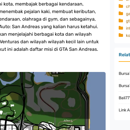
hi kota, membajak berbagai kendaraan,
c
menembak pejalan kaki, membuat keributan,
g
endaraan, olahraga di gym, dan sebagainya,
gt
t Auto: San Andreas yang kalian harus ketahui.
in
an menjelajahi berbagai kota dan wilayah
k
 Venturas dan wilayah wilayah kecil lain untuk
ut ini adalah daftar misi di GTA San Andreas.
Rela
Bursa
Bursa7
Bali77
Link A