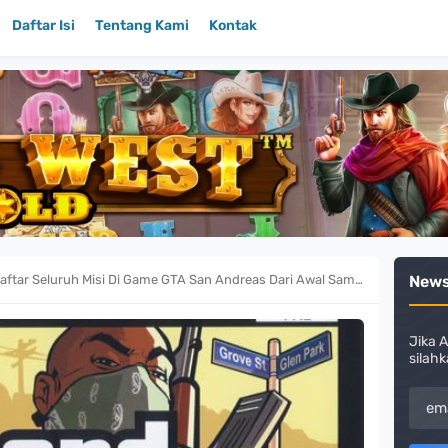
Daftar Isi
Tentang Kami
Kontak
aftar Seluruh Misi Di Game GTA San Andreas Dari Awal Sampai Akhir
News
Jika A
silahk