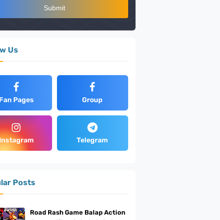
ow Us
Fan Pages
Group
Instagram
Telegram
lar Posts
Road Rash Game Balap Action