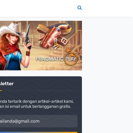
letter
nda tertarik dengan artikel-artikel kami,
an isi email untuk berlangganan gratis.