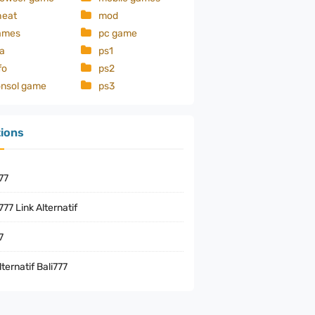
heat
mod
ps5
ames
pc game
skin
a
ps1
fo
ps2
onsol game
ps3
tions
77
77 Link Alternatif
7
lternatif Bali777