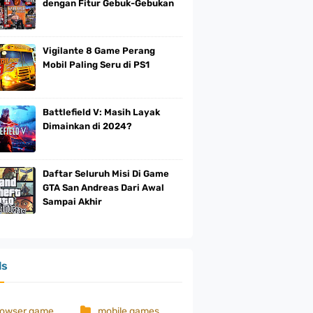
dengan Fitur Gebuk-Gebukan
Vigilante 8 Game Perang
Mobil Paling Seru di PS1
Battlefield V: Masih Layak
Dimainkan di 2024?
Daftar Seluruh Misi Di Game
GTA San Andreas Dari Awal
Sampai Akhir
ls
rowser game
mobile games
ps4