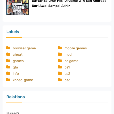
Daftar Seluruh Misi Di Game GTA San Andreas
Dari Awal Sampai Akhir
Labels
browser game
mobile games
cheat
mod
games
pc game
gta
ps1
info
ps2
konsol game
ps3
Relations
Bursa77