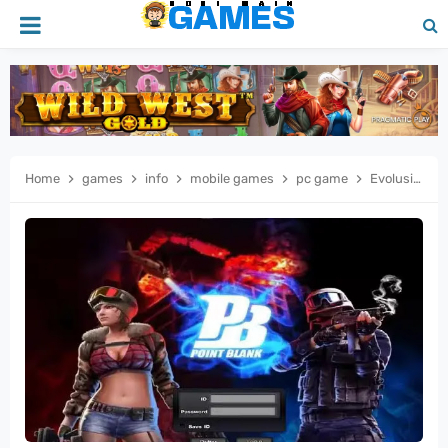
Home
games
info
mobile games
pc game
Evolusi Point Blank: Nostalgia Era Warnet 2000-an