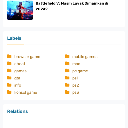
Battlefield V: Masih Layak Dimainkan di
2024?
Labels
browser game
mobile games
cheat
mod
games
pc game
gta
ps1
info
ps2
konsol game
ps3
Relations