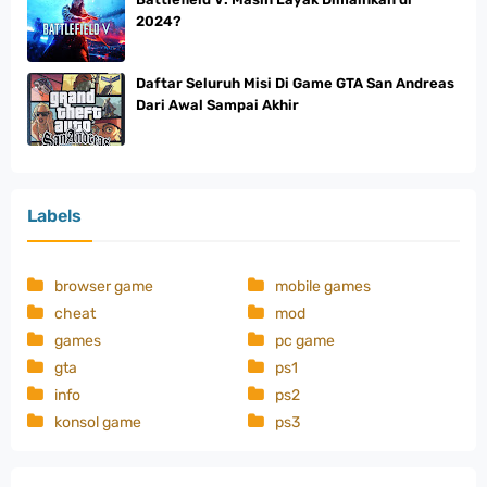
2024?
Daftar Seluruh Misi Di Game GTA San Andreas
Dari Awal Sampai Akhir
Labels
browser game
mobile games
cheat
mod
games
pc game
gta
ps1
info
ps2
konsol game
ps3