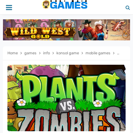
Home
games
info
konsol game
mobile games
pc game