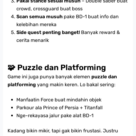
Pakai stance sesuai musuh
– Double saber buat
crowd, crossguard buat boss
Scan semua musuh
pake BD-1 buat info dan
kelebihan mereka
Side quest penting banget!
Banyak reward &
cerita menarik
🧩 Puzzle dan Platforming
Game ini juga punya banyak elemen
puzzle dan
platforming
yang makin keren. Lo bakal sering:
Manfaatin Force buat mindahin objek
Parkour ala Prince of Persia + Titanfall
Nge-rekayasa jalur pake alat BD-1
Kadang bikin mikir, tapi gak bikin frustasi. Justru