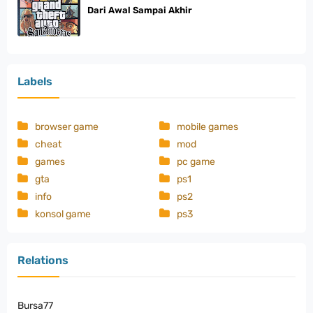
Dari Awal Sampai Akhir
Labels
browser game
mobile games
cheat
mod
games
pc game
gta
ps1
info
ps2
konsol game
ps3
Relations
Bursa77