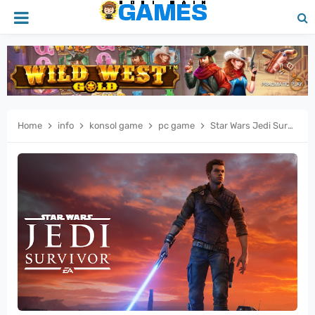
Home
info
konsol game
pc game
Star Wars Jedi Survivor – Petualangan Cal Kestis yang Makin Gila!