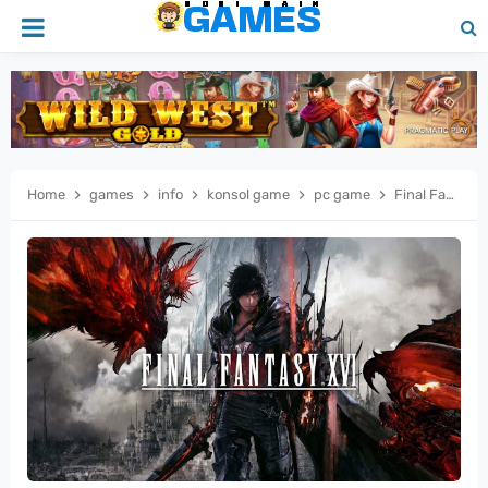
Home
games
info
konsol game
pc game
Final Fantasy XVI Saat RPG Klasik Dibalut Aksi Fantastis dan Cerita Gelap yang Mindblowing