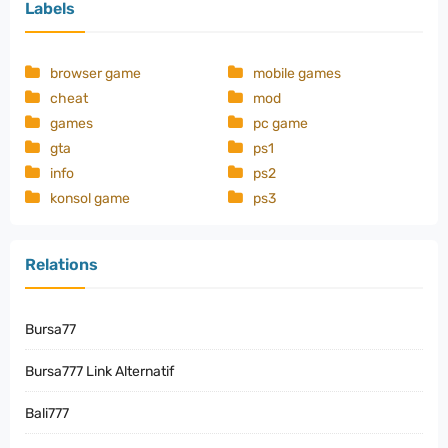
Labels
browser game
mobile games
cheat
mod
games
pc game
gta
ps1
info
ps2
konsol game
ps3
Relations
Bursa77
Bursa777 Link Alternatif
Bali777