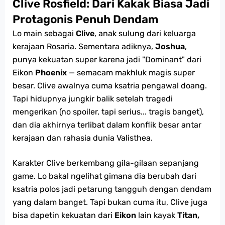
Clive Rosfield: Dari Kakak Biasa Jadi
Protagonis Penuh Dendam
Lo main sebagai
Clive
, anak sulung dari keluarga
kerajaan Rosaria. Sementara adiknya,
Joshua
,
punya kekuatan super karena jadi "Dominant" dari
Eikon
Phoenix
— semacam makhluk magis super
besar. Clive awalnya cuma ksatria pengawal doang.
Tapi hidupnya jungkir balik setelah tragedi
mengerikan (no spoiler, tapi serius... tragis banget),
dan dia akhirnya terlibat dalam konflik besar antar
kerajaan dan rahasia dunia Valisthea.
Karakter Clive berkembang gila-gilaan sepanjang
game. Lo bakal ngelihat gimana dia berubah dari
ksatria polos jadi petarung tangguh dengan dendam
yang dalam banget. Tapi bukan cuma itu, Clive juga
bisa dapetin kekuatan dari
Eikon
lain kayak
Titan,