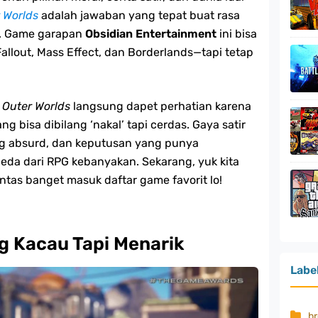
 Worlds
adalah jawaban yang tepat buat rasa
u. Game garapan
Obsidian Entertainment
ini bisa
allout, Mass Effect, dan Borderlands—tapi tetap
 Outer Worlds
langsung dapet perhatian karena
 bisa dibilang ‘nakal’ tapi cerdas. Gaya satir
ang absurd, dan keputusan yang punya
beda dari RPG kebanyakan. Sekarang, yuk kita
tas banget masuk daftar game favorit lo!
g Kacau Tapi Menarik
Labe
b