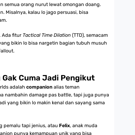
kin semua orang nurut lewat omongan doang.
n. Misalnya, kalau lo jago persuasi, bisa
am.
 Ada fitur
Tactical Time Dilation
(TTD), semacam
 yang bikin lo bisa nargetin bagian tubuh musuh
allout.
 Gak Cuma Jadi Pengikut
orlds adalah
companion
alias teman
ma nambahin damage pas battle, tapi juga punya
badi yang bikin lo makin kenal dan sayang sama
ng pemalu tapi jenius, atau
Felix
, anak muda
ompanion punya kemampuan unik yang bisa