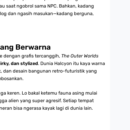
au saat ngobrol sama NPC. Bahkan, kadang
ialog dan ngasih masukan—kadang berguna,
 yang Berwarna
e dengan grafis tercanggih,
The Outer Worlds
rky, dan stylized
. Dunia Halcyon itu kaya warna
, dan desain bangunan retro-futuristik yang
mbosankan.
ga keren. Lo bakal ketemu fauna asing mulai
gga alien yang super agresif. Setiap tempat
eran bisa ngerasa kayak lagi di dunia lain.