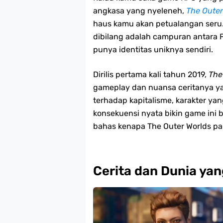
angkasa yang nyeleneh,
The Outer
haus kamu akan petualangan ser
dibilang adalah campuran antara F
punya identitas uniknya sendiri.
Dirilis pertama kali tahun 2019,
The
gameplay dan nuansa ceritanya yang
terhadap kapitalisme, karakter y
konsekuensi nyata bikin game ini 
bahas kenapa The Outer Worlds pan
Cerita dan Dunia yan