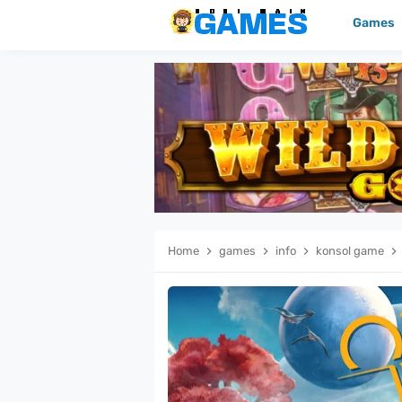
Games
Home
games
info
konsol game