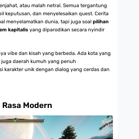
penjahat, atau malah netral. Semua tergantung
il keputusan, dan menyelesaikan quest. Cerita
al menyelamatkan dunia, tapi juga soal
pilihan
tem kapitalis
yang diparodikan secara nyindir
nya vibe dan kisah yang berbeda. Ada kota yang
a juga daerah kumuh yang penuh
i karakter unik dengan dialog yang cerdas dan
k Rasa Modern