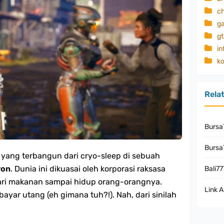
c
g
gt
in
k
Rela
Bursa
Bursa7
 yang terbangun dari cryo-sleep di sebuah
yon
. Dunia ini dikuasai oleh korporasi raksasa
Bali77
dari makanan sampai hidup orang-orangnya.
Link A
ayar utang (eh gimana tuh?!). Nah, dari sinilah