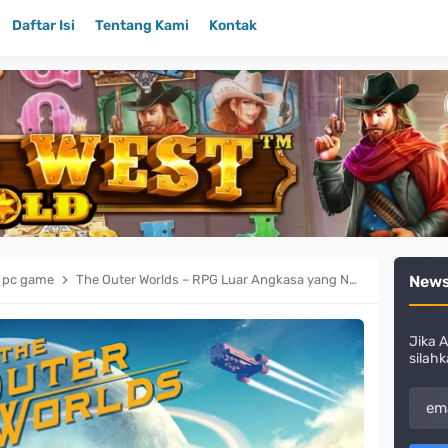
Daftar Isi
Tentang Kami
Kontak
pc game
The Outer Worlds – RPG Luar Angkasa yang Nggak Biasa!
News
Jika A
silahk