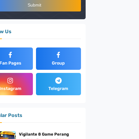
ow Us
Fan Pages
Group
Instagram
Telegram
lar Posts
Vigilante 8 Game Perang