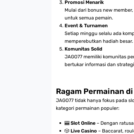
Promosi Menarik
Mulai dari bonus new member, 
untuk semua pemain.
Event & Turnamen
Setiap minggu selalu ada kompe
memperebutkan hadiah besar.
Komunitas Solid
JAGO77 memiliki komunitas pem
bertukar informasi dan strategi
Ragam Permainan di
JAGO77 tidak hanya fokus pada slo
kategori permainan populer:
🎰
Slot Online
– Dengan ratusan
🎲
Live Casino
– Baccarat, roul