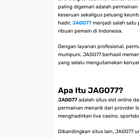
paling digemari adalah permainan
keseruan sekaligus peluang keuntu
hadir,
JAGO77
menjadi salah satu 
ribuan pemain di Indonesia.
Dengan layanan profesional, perm
mumpuni, JAGO77 berhasil memanta
yang selalu mengutamakan kenya
Apa Itu JAGO77?
JAGO77
adalah situs slot online 
permainan menarik dari provider t
menghadirkan live casino, sportsbo
Dibandingkan situs lain, JAGO77