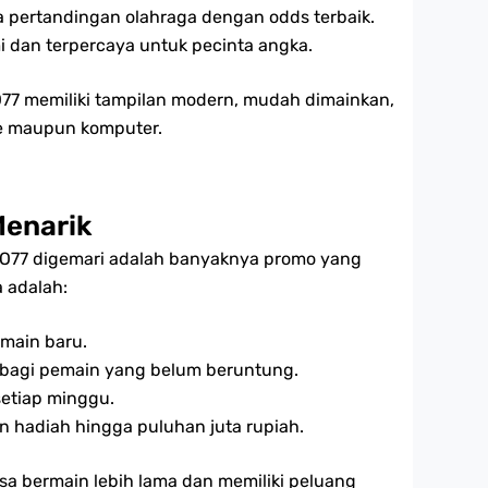
 pertandingan olahraga dengan odds terbaik.
i dan terpercaya untuk pecinta angka.
O77 memiliki tampilan modern, mudah dimainkan,
ne maupun komputer.
Menarik
O77 digemari adalah banyaknya promo yang
 adalah:
main baru.
bagi pemain yang belum beruntung.
etiap minggu.
 hadiah hingga puluhan juta rupiah.
sa bermain lebih lama dan memiliki peluang