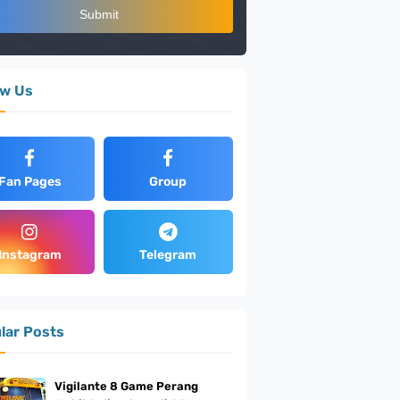
ow Us
Fan Pages
Group
Instagram
Telegram
lar Posts
Vigilante 8 Game Perang