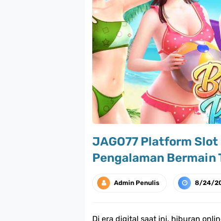
JAGO77 Platform Slot
Pengalaman Bermain 
Admin Penulis
8/24/2
Di era digital saat ini, hiburan o