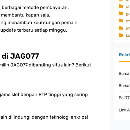
c
 berbagai metode pembayaran.
g
 membantu kapan saja.
gt
ng menambah keuntungan pemain.
in
update terbaru setiap minggu.
k
 di JAGO77
Rela
lih JAGO77 dibanding situs lain? Berikut
Bursa
Bursa7
ame slot dengan RTP tinggi yang sering
Bali77
Link A
ain dilindungi dengan teknologi enkripsi