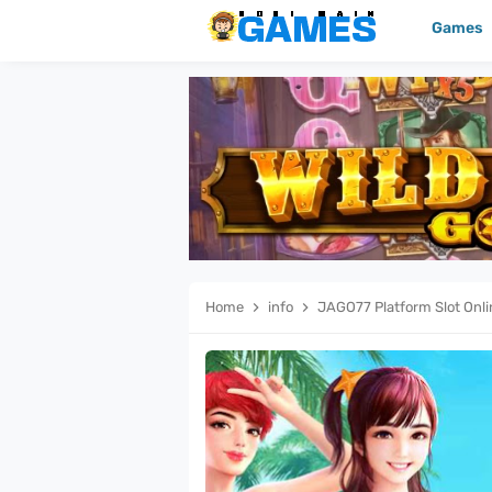
Games
Home
info
JAGO77 Platform Slot Onl