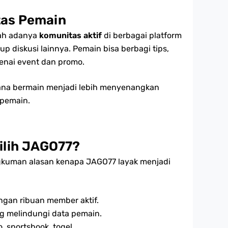
as Pemain
lah adanya
komunitas aktif
di berbagai platform
up diskusi lainnya. Pemain bisa berbagi tips,
genai event dan promo.
ana bermain menjadi lebih menyenangkan
 pemain.
lih JAGO77?
ngkuman alasan kenapa JAGO77 layak menjadi
engan ribuan member aktif.
g melindungi data pemain.
, sportsbook, togel.