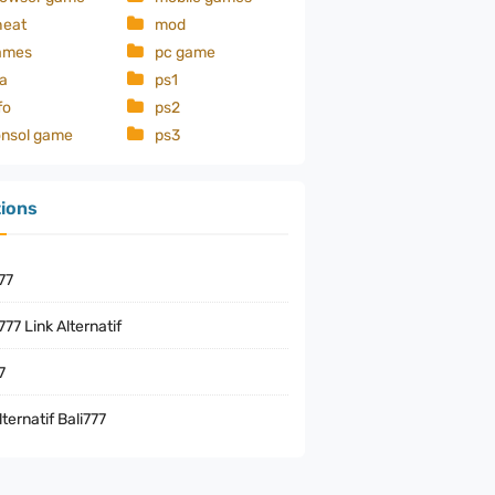
heat
mod
ps5
ames
pc game
skin
a
ps1
fo
ps2
onsol game
ps3
tions
77
77 Link Alternatif
7
lternatif Bali777