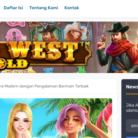
Daftar Isi
Tentang Kami
Kontak
ine Modern dengan Pengalaman Bermain Terbaik
News
Jika A
silahk