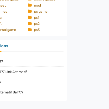
heat
mod
ps5
ames
pc game
skin
a
ps1
fo
ps2
onsol game
ps3
tions
77
77 Link Alternatif
7
lternatif Bali777