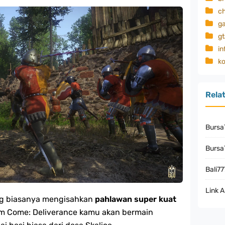
c
g
gt
in
k
Rela
Bursa
Bursa7
Bali77
Link A
ng biasanya mengisahkan
pahlawan super kuat
om Come: Deliverance kamu akan bermain