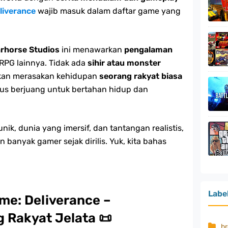
liverance
wajib masuk dalam daftar game yang
rhorse Studios
ini menawarkan
pengalaman
RPG lainnya. Tidak ada
sihir atau monster
 akan merasakan kehidupan
seorang rakyat biasa
us berjuang untuk bertahan hidup dan
ik, dunia yang imersif, dan tantangan realistis,
 banyak gamer sejak dirilis. Yuk, kita bahas
Labe
me: Deliverance –
 Rakyat Jelata
📜
b