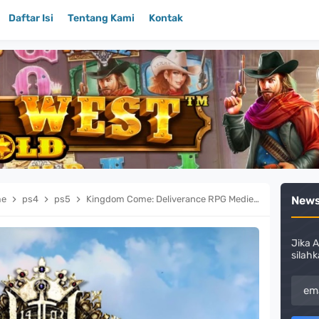
Daftar Isi
Tentang Kami
Kontak
me
ps4
ps5
Kingdom Come: Deliverance RPG Medieval Paling Realistis yang Pernah Ada!
News
Jika A
silahk