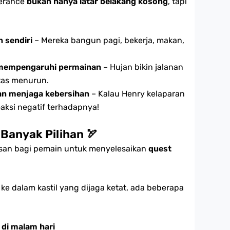
verance
bukan hanya latar belakang kosong
, tapi
 sendiri
– Mereka bangun pagi, bekerja, makan,
 mempengaruhi permainan
– Hujan bikin jalanan
itas menurun.
dan menjaga kebersihan
– Kalau Henry kelaparan
eaksi negatif terhadapnya!
Banyak Pilihan
🏹
san bagi pemain untuk menyelesaikan
quest
ke dalam kastil yang dijaga ketat, ada beberapa
di malam hari