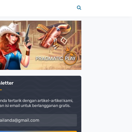
letter
nda tertarik dengan artikel-artikel kami,
an isi email untuk berlangganan gratis.