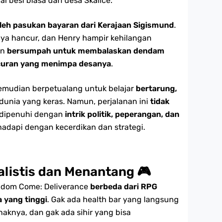
i besi biasa dari desa Skalice.
leh pasukan bayaran dari Kerajaan Sigismund
.
ya hancur, dan Henry hampir kehilangan
un
bersumpah untuk membalaskan dendam
ncuran yang menimpa desanya
.
 kemudian berpetualang untuk belajar
bertarung,
dunia yang keras. Namun, perjalanan ini
tidak
a dipenuhi dengan
intrik politik, peperangan, dan
adapi dengan kecerdikan dan strategi.
alistis dan Menantang
🎮
gdom Come: Deliverance
berbeda dari RPG
 yang tinggi
. Gak ada health bar yang langsung
enaknya, dan gak ada sihir yang bisa