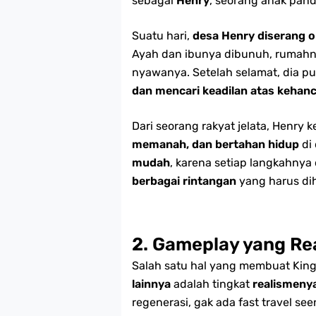
sebagai
Henry
, seorang anak panda
Suatu hari,
desa Henry diserang o
Ayah dan ibunya dibunuh, rumahn
nyawanya. Setelah selamat, dia p
dan mencari keadilan atas keha
Dari seorang rakyat jelata, Henry
memanah, dan bertahan hidup
di 
mudah
, karena setiap langkahny
berbagai rintangan
yang harus dih
2. Gameplay yang Re
Salah satu hal yang membuat Kin
lainnya
adalah tingkat
realismenya
regenerasi, gak ada fast travel se