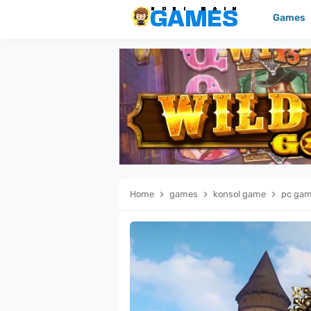
Games
Home
games
konsol game
pc ga