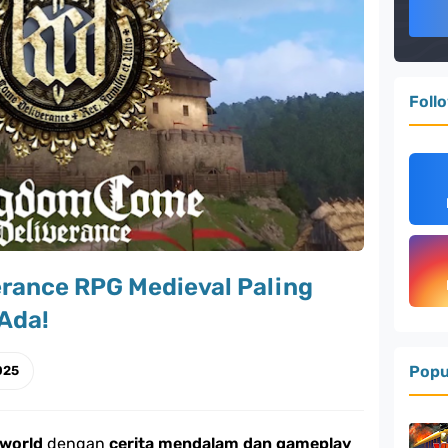
Foll
rance RPG Medieval Paling
 Ada!
Popu
025
world
dengan
cerita mendalam dan gameplay