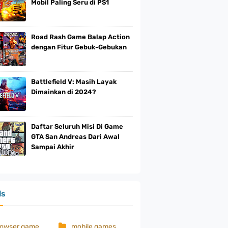
Mobil Paling Seru di PS1
Road Rash Game Balap Action
dengan Fitur Gebuk-Gebukan
Battlefield V: Masih Layak
Dimainkan di 2024?
Daftar Seluruh Misi Di Game
GTA San Andreas Dari Awal
Sampai Akhir
ls
rowser game
mobile games
ps4