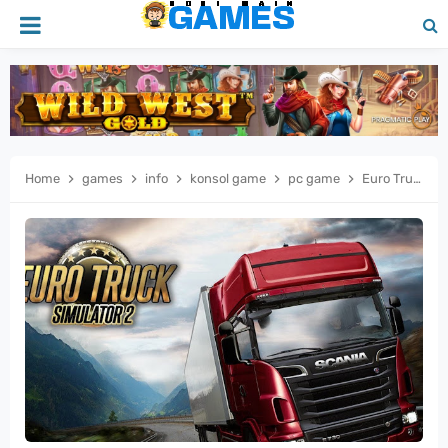
Home
games
info
konsol game
pc game
Euro Truck Simulator 2 – Jadi Sopir Truk Profesional di Jalanan Eropa!