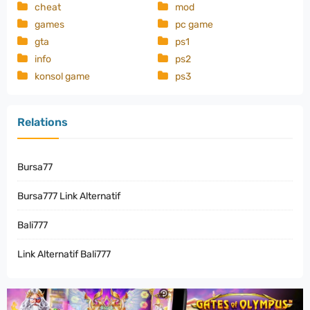
cheat
mod
games
pc game
gta
ps1
info
ps2
konsol game
ps3
Relations
Bursa77
Bursa777 Link Alternatif
Bali777
Link Alternatif Bali777