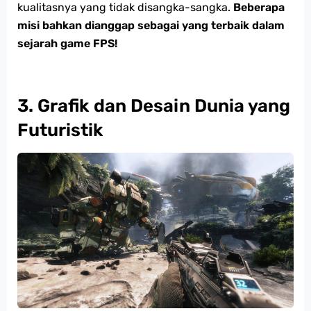
kualitasnya yang tidak disangka-sangka.
Beberapa
misi bahkan dianggap sebagai yang terbaik dalam
sejarah game FPS!
3. Grafik dan Desain Dunia yang
Futuristik