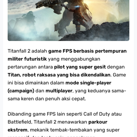
Titanfall 2 adalah
game FPS berbasis pertempuran
militer futuristik
yang menggabungkan
pertarungan antara
pilot yang super gesit
dengan
Titan, robot raksasa yang bisa dikendalikan
. Game
ini bisa dimainkan dalam
mode single-player
(campaign)
dan
multiplayer
, yang keduanya sama-
sama keren dan penuh aksi cepat.
Dibanding game FPS lain seperti Call of Duty atau
Battlefield, Titanfall 2 menawarkan
parkour
ekstrem
, mekanik tembak-tembakan yang super