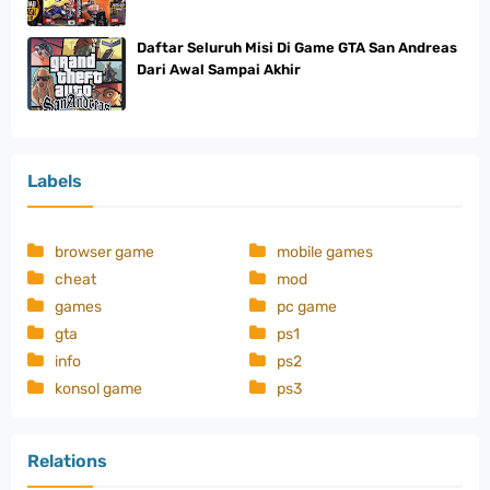
Daftar Seluruh Misi Di Game GTA San Andreas
Dari Awal Sampai Akhir
Labels
browser game
mobile games
cheat
mod
games
pc game
gta
ps1
info
ps2
konsol game
ps3
Relations