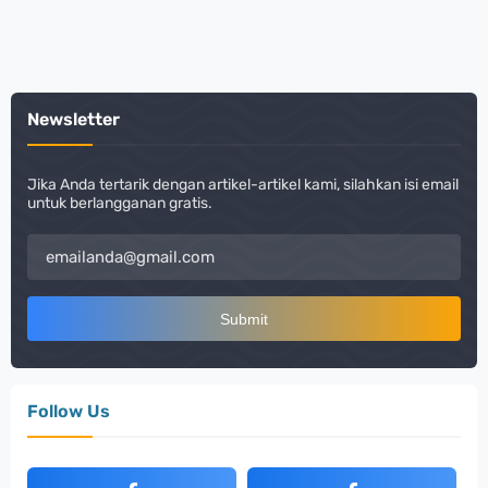
Newsletter
Jika Anda tertarik dengan artikel-artikel kami, silahkan isi email
untuk berlangganan gratis.
Follow Us