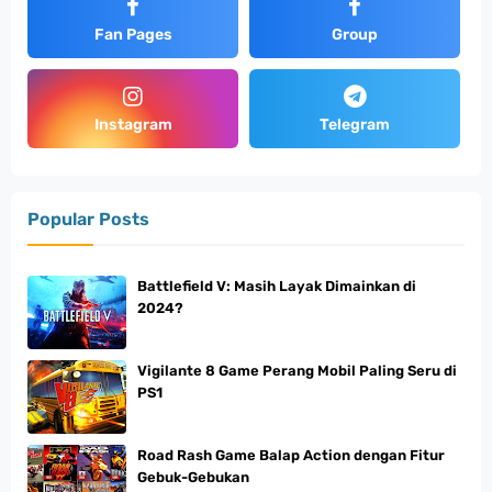
Fan Pages
Group
Instagram
Telegram
Popular Posts
Battlefield V: Masih Layak Dimainkan di
2024?
Vigilante 8 Game Perang Mobil Paling Seru di
PS1
Road Rash Game Balap Action dengan Fitur
Gebuk-Gebukan