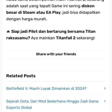
adalah saat yang tepat! Game ini sering
diskon
besar di Steam atau EA Play
, jadi bisa didapatkan
dengan harga murah.
🔥
Siap jadi Pilot dan bertarung bersama Titan
raksasamu?
Ayo mainkan
Titanfall 2
sekarang!
Share with your friends
Related Posts
Battlefield V: Masih Layak Dimainkan di 2024?
Sejarah Dota, Dari Mod Sederhana Hingga Jadi Game
Esports Global