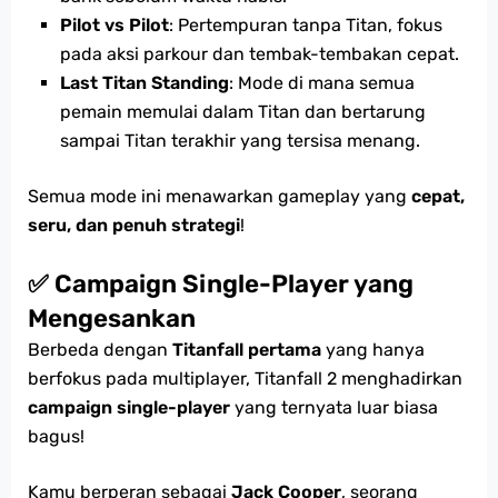
Pilot vs Pilot
: Pertempuran tanpa Titan, fokus
pada aksi parkour dan tembak-tembakan cepat.
Last Titan Standing
: Mode di mana semua
pemain memulai dalam Titan dan bertarung
sampai Titan terakhir yang tersisa menang.
Semua mode ini menawarkan gameplay yang
cepat,
seru, dan penuh strategi
!
✅ Campaign Single-Player yang
Mengesankan
Berbeda dengan
Titanfall pertama
yang hanya
berfokus pada multiplayer, Titanfall 2 menghadirkan
campaign single-player
yang ternyata luar biasa
bagus!
Kamu berperan sebagai
Jack Cooper
, seorang