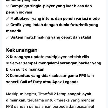
✅
Campaign single-player yang luar biasa dan
penuh inovasi
✅
Multiplayer yang intens dan penuh variasi mode
✅
Grafik yang indah dengan dunia futuristik yang
menarik
✅
Sistem matchmaking yang cepat dan stabil
Kekurangan
❌
Kurangnya update multiplayer setelah rilis
❌
Server sempat mengalami serangan hacker yang
bikin sulit dimainkan
❌
Komunitas yang tidak sebesar game FPS lain
seperti Call of Duty atau Apex Legends
Meskipun begitu, Titanfall 2 tetap
sangat layak
dimainkan
, terutama untuk mereka yang mencari
FPS dengan pengalaman berbeda dari biasanya!