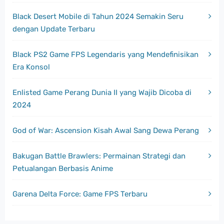
Black Desert Mobile di Tahun 2024 Semakin Seru
dengan Update Terbaru
Black PS2 Game FPS Legendaris yang Mendefinisikan
Era Konsol
Enlisted Game Perang Dunia II yang Wajib Dicoba di
2024
God of War: Ascension Kisah Awal Sang Dewa Perang
Bakugan Battle Brawlers: Permainan Strategi dan
Petualangan Berbasis Anime
Garena Delta Force: Game FPS Terbaru