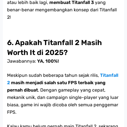
atau lebih baik lagi,
membuat Titanfall 3
yang
benar-benar mengembangkan konsep dari Titanfall
2!
6. Apakah Titanfall 2 Masih
Worth It di 2025?
Jawabannya:
YA, 100%!
Meskipun sudah beberapa tahun sejak rilis,
Titanfall
2
masih menjadi salah satu FPS terbaik yang
pernah dibuat
. Dengan gameplay yang cepat,
mekanik unik, dan campaign single-player yang luar
biasa, game ini wajib dicoba oleh semua penggemar
FPS.
Kalau kamu belum pernah main Titanfall 2, sekarang