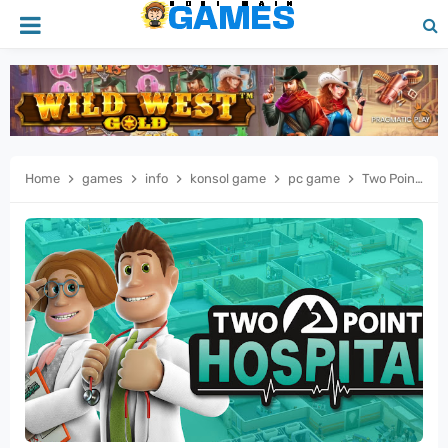
Home
games
info
konsol game
pc game
Two Point Hospital Game Simulasi Rumah Sakit yang Kocak, Absurd, tapi Bikin Ketagihan!