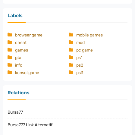
Labels
browser game
mobile games
cheat
mod
games
pc game
gta
ps1
info
ps2
konsol game
ps3
Relations
Bursa77
Bursa777 Link Alternatif